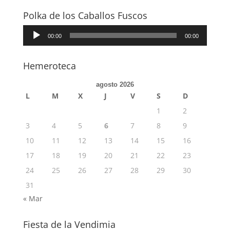
Polka de los Caballos Fuscos
Repro
00:00
00:00
de
audio
Hemeroteca
agosto 2026
L
M
X
J
V
S
D
1
2
3
4
5
6
7
8
9
10
11
12
13
14
15
16
17
18
19
20
21
22
23
24
25
26
27
28
29
30
31
« Mar
Fiesta de la Vendimia